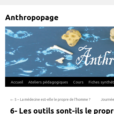
Anthropopage
Aller
Accueil
Ateliers pédagogiques
Cours
Fiches synthé
au
←
5 – La médecine est-elle le propre de l’homme ?
Journée
contenu
6- Les outils sont-ils le pro