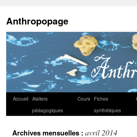
Anthropopage
Aller
Accueil
Ateliers
Cours
Fiches
au
pédagogiques
synthétiques
contenu
avril 2014
Archives mensuelles :