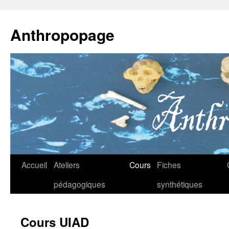
Anthropopage
Aller
Accueil
Ateliers
Cours
Fiches
au
pédagogiques
synthétiques
contenu
Cours UIAD