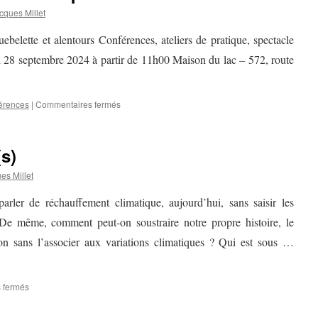
cques Millet
ebelette et alentours Conférences, ateliers de pratique, spectacle
 28 septembre 2024 à partir de 11h00 Maison du lac – 572, route
sur
érences
|
Commentaires fermés
Journée
du
patrimoine
s)
28
septembre
es Millet
2024
rler de réchauffement climatique, aujourd’hui, sans saisir les
 De même, comment peut-on soustraire notre propre histoire, le
n sans l’associer aux variations climatiques ? Qui est sous …
sur
 fermés
Homme(s)
et