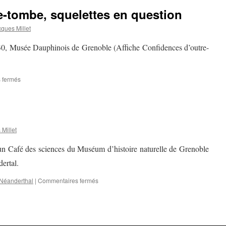
climat(s)
e-tombe, squelettes en question
ques Millet
0, Musée Dauphinois de Grenoble (Affiche Confidences d’outre-
sur
 fermés
Confidences
d’outre-
tombe,
squelettes
en
Millet
question
un Café des sciences du Muséum d’histoire naturelle de Grenoble
ertal.
sur
Néanderthal
|
Commentaires fermés
Café
des
sciences