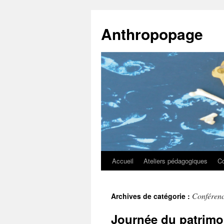
Anthropopage
Accueil
Ateliers pédagogiques
C
Aller
au
Conféren
Archives de catégorie :
contenu
Journée du patrimo