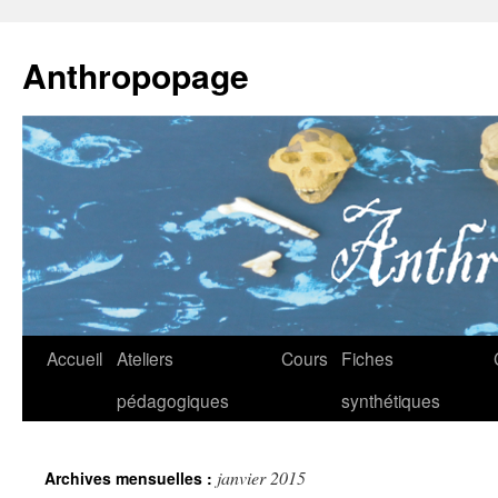
Anthropopage
Aller
Accueil
Ateliers
Cours
Fiches
au
pédagogiques
synthétiques
contenu
janvier 2015
Archives mensuelles :