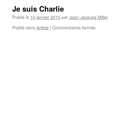
Je suis Charlie
Publié le
10 janvier 2015
par
Jean-Jacques Millet
sur
Publié dans
Article
|
Commentaires fermés
Je
suis
Charlie