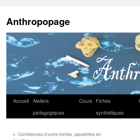
Anthropopage
Aller
Accueil
Ateliers
Cours
Fiches
au
pédagogiques
synthétiques
contenu
←
Confidences d’outre-tombe, squelettes en