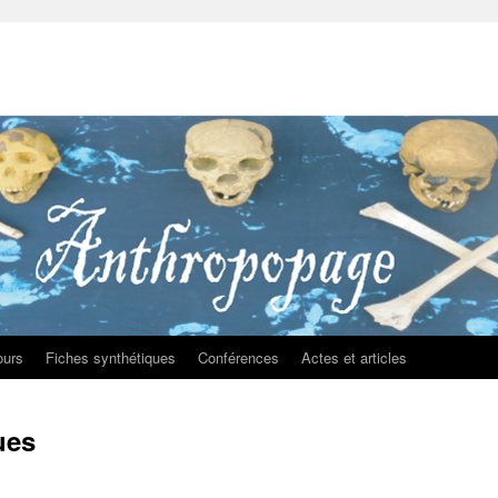
ours
Fiches synthétiques
Conférences
Actes et articles
ues