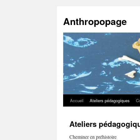
Anthropopage
Accueil
Ateliers pédagogiques
C
Aller
au
Ateliers pédagogiq
contenu
Cheminer en préhistoire