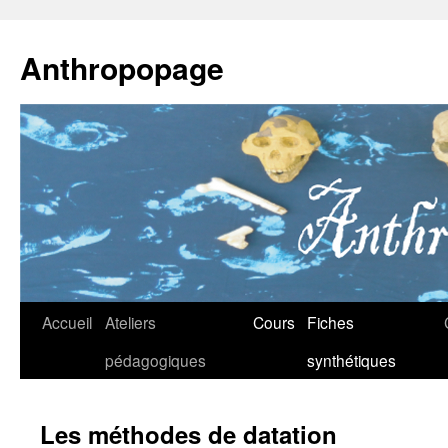
Anthropopage
Aller
Accueil
Ateliers
Cours
Fiches
au
pédagogiques
synthétiques
contenu
Les méthodes de datation