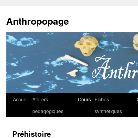
Anthropopage
Aller
Accueil
Ateliers
Cours
Fiches
au
pédagogiques
synthétiques
contenu
Préhistoire