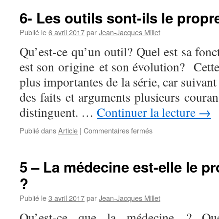
6- Les outils sont-ils le prop
Publié le
6 avril 2017
par
Jean-Jacques Millet
Qu’est-ce qu’un outil? Quel est sa fon
est son origine et son évolution? Cette
plus importantes de la série, car suivant
des faits et arguments plusieurs couran
distinguent. …
Continuer la lecture
→
sur
Publié dans
Article
|
Commentaires fermés
6-
Les
outils
5 – La médecine est-elle le 
sont-
?
ils
le
Publié le
3 avril 2017
par
Jean-Jacques Millet
propre
de
Qu’est-ce que la médecine ? Que
l’homme