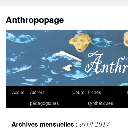
Anthropopage
Aller
Accueil
Ateliers
Cours
Fiches
au
pédagogiques
synthétiques
contenu
avril 2017
Archives mensuelles :