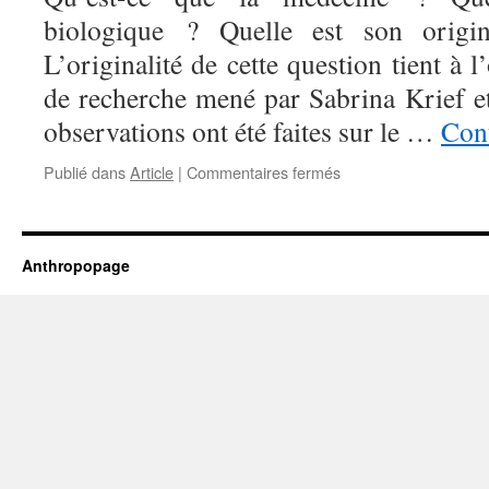
?
biologique ? Quelle est son origi
L’originalité de cette question tient à l’
de recherche mené par Sabrina Krief et
observations ont été faites sur le …
Cont
sur
Publié dans
Article
|
Commentaires fermés
5
–
La
médecine
Anthropopage
est-
elle
le
propre
de
l’homme
?